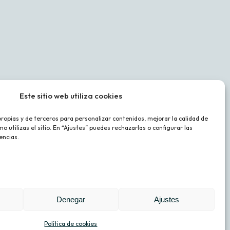
Este sitio web utiliza cookies
ulmia
Conocenos
s propias y de terceros para personalizar contenidos, mejorar la calidad de
CULMIA blog
o utilizas el sitio. En “Ajustes” puedes rechazarlas o configurar las
¿Te llamemos?
encias.
Escríbenos
900 929 282
Denegar
Ajustes
2026 Culmia | Todos los derechos reservados
Política de cookies