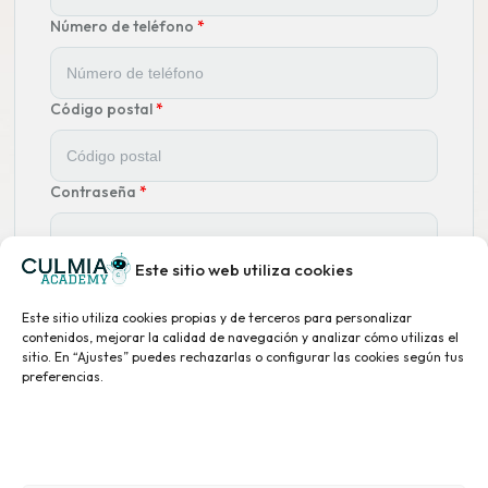
Número de teléfono
*
Código postal
*
Contraseña
*
Este sitio web utiliza cookies
Confirmación de contraseña
*
Este sitio utiliza cookies propias y de terceros para personalizar
contenidos, mejorar la calidad de navegación y analizar cómo utilizas el
*
sitio. En “Ajustes” puedes rechazarlas o configurar las cookies según tus
preferencias.
He leído y acepto la
política de privacidad
y las
bases legales
.
Registrarse